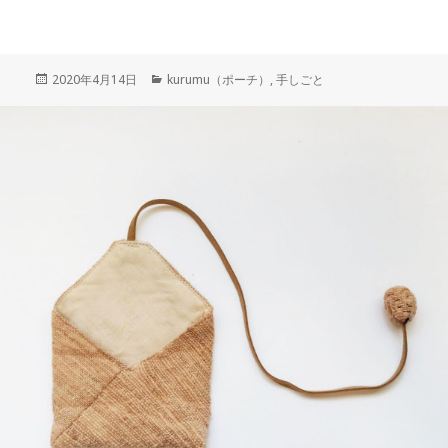
投
カ
2020年4月14日
kurumu（ポーチ）
,
手しごと
稿
テ
日:
ゴ
リ
ー