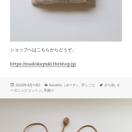
ショップへはこちらからどうぞ。
https://madokayuki.theshop.jp/
投
カ
タ
2020年4月14日
kurumu（ポーチ）
,
手しごと
がら紡
,
オ
稿
テ
グ
ーガニックコットン
,
手織り
日:
ゴ
リ
ー