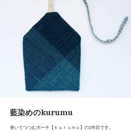
藍染めのkurumu
巻いてつつむポーチ【ｋｕｒｕｍｕ】の2作目です。