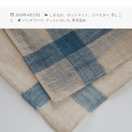
投
カ
2020年4月27日
しきもの、ポットマット、コースター
,
手しご
稿
タ
テ
と
パッチワーク
,
マットいろいろ
,
草木染め
日:
グ
ゴ
リ
ー