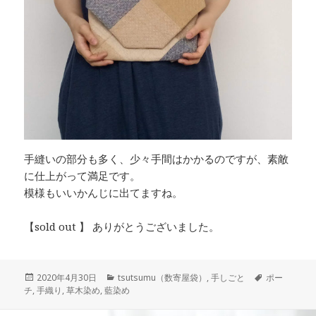
手縫いの部分も多く、少々手間はかかるのですが、素敵
に仕上がって満足です。
模様もいいかんじに出てますね。
【sold out 】 ありがとうございました。
投
カ
タ
2020年4月30日
tsutsumu（数寄屋袋）
,
手しごと
ポー
稿
テ
グ
チ
,
手織り
,
草木染め
,
藍染め
日:
ゴ
リ