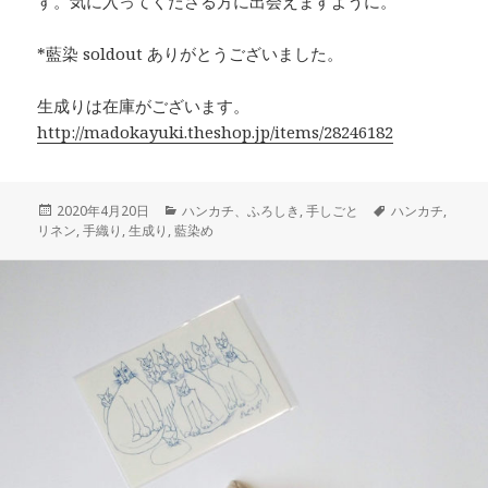
す。気に入ってくださる方に出会えますように。
*藍染 soldout ありがとうございました。
生成りは在庫がございます。
http://madokayuki.theshop.jp/items/28246182
投
カ
タ
2020年4月20日
ハンカチ、ふろしき
,
手しごと
ハンカチ
,
稿
テ
グ
リネン
,
手織り
,
生成り
,
藍染め
日:
ゴ
リ
ー