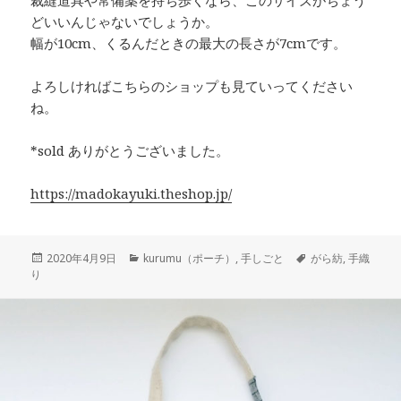
裁縫道具や常備薬を持ち歩くなら、このサイズがちょう
どいいんじゃないでしょうか。
幅が10cm、くるんだときの最大の長さが7cmです。
よろしければこちらのショップも見ていってください
ね。
*sold ありがとうございました。
https://madokayuki.theshop.jp/
投
カ
タ
2020年4月9日
kurumu（ポーチ）
,
手しごと
がら紡
,
手織
稿
テ
グ
り
日:
ゴ
リ
ー