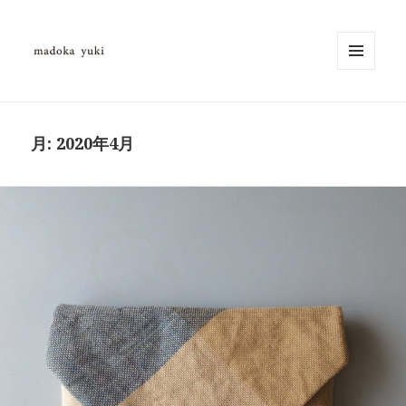
メニュ
ーとウ
madokayuki
ィジェ
ット
月:
2020年4月