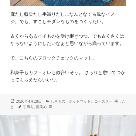
麻だし藍染だし手織りだし…なんとなく古風なイメー
ジ。でも、すこしモダンなものをつくりたい。
古くからあるイイものを受け継ぎつつ、でも古くさくは
ならないようにしたいなぁと思いながら織っています。
で、こちらのブロックチェックのマット。
和菓子もカフェオレも似合いそう。 さらりと敷いてつか
ってもらえたらいいな。
投
カ
2020年4月28日
しきもの、ポットマット、コースター
,
手しご
稿
タ
テ
と
手織り
,
藍染め
,
麻
日:
グ
ゴ
リ
ー