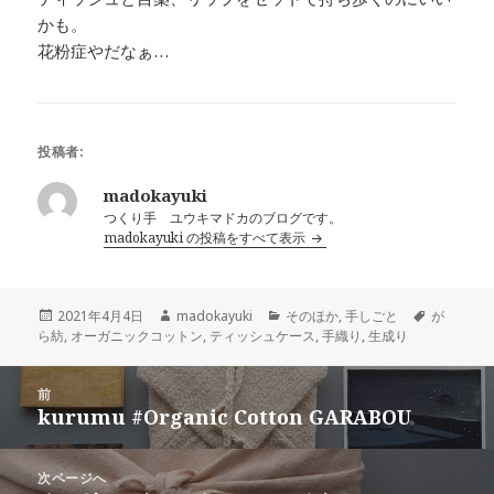
かも。
花粉症やだなぁ…
投稿者:
madokayuki
つくり手 ユウキマドカのブログです。
madokayuki の投稿をすべて表示
投
作
カ
タ
2021年4月4日
madokayuki
そのほか
,
手しごと
が
稿
成
テ
グ
ら紡
,
オーガニックコットン
,
ティッシュケース
,
手織り
,
生成り
日:
者
ゴ
リ
投
ー
前
稿
kurumu #Organic Cotton GARABOU
前
ナ
の
ビ
投
次ページへ
ゲ