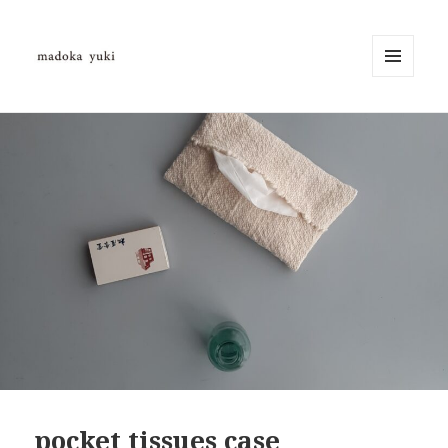
メニュ
ーとウ
madokayuki
ィジェ
ット
pocket tissues case