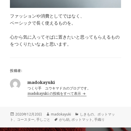
ファッションや消費としてではなく、
ベーシックで長く使えるものを。
心から気に入ってそばに置きたいと思ってもらえるもの
をつくりたいなぁと思います。
投稿者:
madokayuki
つくり手 ユウキマドカのブログです。
madokayuki の投稿をすべて表示
投
作
カ
2020年12月20日
madokayuki
しきもの、ポットマッ
稿
成
タ
テ
ト、コースター
,
手しごと
がら紡
,
ポットマット
,
手織り
日:
者
グ
ゴ
リ
投